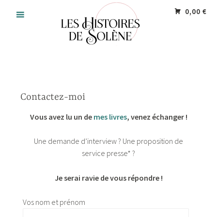
Accéder
Panneau de gestion des cookies
0,00 €
au
contenu
principal
Contactez-moi
Vous avez lu un de
mes livres
, venez échanger !
Une demande d’interview ? Une proposition de
service presse* ?
Je serai ravie de vous répondre !
Vos nom et prénom