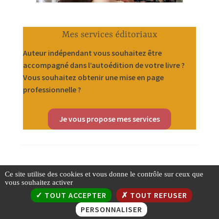
Mes services éditoriaux
Auteur indépendant vous souhaitez être
accompagné dans l’autoédition de votre livre ?
Vous souhaitez obtenir une mise en page
professionnelle ?
Je vous propose mes services
Ce site utilise des cookies et vous donne le contrôle sur ceux que
vous souhaitez activer
Instagram
Facebook
TikTok
Amazon
TOUT ACCEPTER
TOUT REFUSER
PERSONNALISER
Contactez-moi
Espace presse