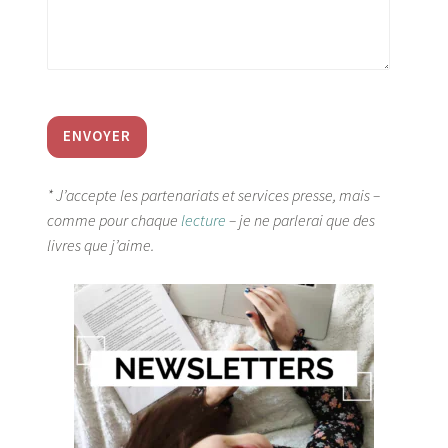
* J’accepte les partenariats et services presse, mais –
comme pour chaque
lecture
– je ne parlerai que des
livres que j’aime.