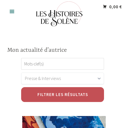
Accéder
Panneau de gestion des cookies
0,00 €
au
contenu
principal
Mon actualité d’autrice