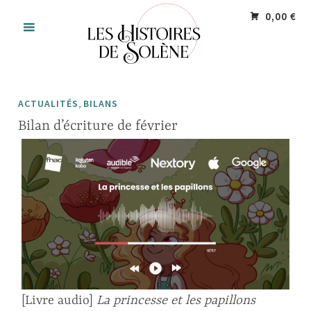
Accéder
Panneau de gestion des cookies
0,00 €
au
contenu
principal
,
ACTUALITÉS
BILANS
Bilan d’écriture de février
[Livre audio]
La princesse et les papillons