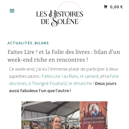
Accéder
Panneau de gestion des cookies
0,00 €
au
contenu
principal
,
ACTUALITÉS
BILANS
Faites Lire ! et la Folie des livres : bilan d’un
week-end riche en rencontres !
Ce week-end, j’ai eu l’immense plaisir de participer à deux
superbes salons :
Faites Lire ! au Mans, le samedi
, et la
Folie
des livres, à Thorigné-Fouillard, le dimanche
!
Deux jours
aussi fabuleux l’un que l’autre !