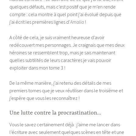
quelques défauts, mais c’est positif que je m’en rende
compte : cela montre à quel point j’ai évolué depuis que
j’ai écrit les premières lignes d’
Amalia
!
A côté de cela, je suis vraiment heureuse d’avoir
redécouvert mes personnages. Je craignais que mes deux
héroïnes se ressemblent trop, mais je sais maintenant
quelles subtilités de leurs caractères je vais pouvoir
exploiter dans mon tome 3 !
De la même manière, j’ai retenu des détails de mes
premiers tomes que je veux réutiliser dans le troisième et
j’espère que vous les reconnaîtrez !
Une lutte contre la procrastination…
Vous le savez certainement déjà : j’aime me lancer dans
l’écriture avec seulement quelques scènes en tête et une