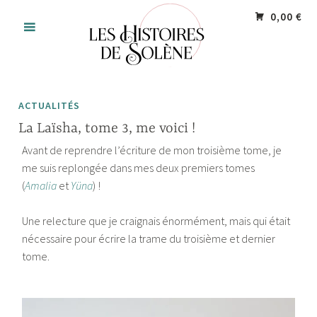
Accéder
Panneau de gestion des cookies
0,00 €
au
contenu
principal
ACTUALITÉS
La Laïsha, tome 3, me voici !
Avant de reprendre l’écriture de mon troisième tome, je
me suis replongée dans mes deux premiers tomes
(
Amalia
et
Yüna
) !
Une relecture que je craignais énormément, mais qui était
nécessaire pour écrire la trame du troisième et dernier
tome.