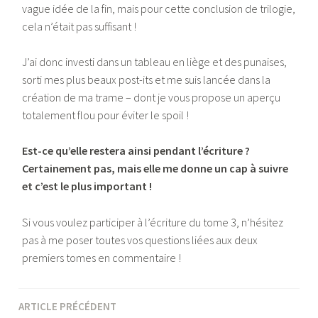
vague idée de la fin, mais pour cette conclusion de trilogie,
cela n’était pas suffisant !
J’ai donc investi dans un tableau en liège et des punaises,
sorti mes plus beaux post-its et me suis lancée dans la
création de ma trame – dont je vous propose un aperçu
totalement flou pour éviter le spoil !
Est-ce qu’elle restera ainsi pendant l’écriture ?
Certainement pas, mais elle me donne un cap à suivre
et c’est le plus important !
Si vous voulez participer à l’écriture du tome 3, n’hésitez
pas à me poser toutes vos questions liées aux deux
premiers tomes en commentaire !
ARTICLE PRÉCÉDENT
Navigation