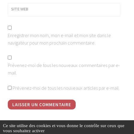
SITE WEB
Enregistrer mon nom, mon e-mail et mon site dans le
navigateur pour mon prochain commentaire.
Prévenez-moi de tous les nouveaux commentaires par e-
mail.
Prévenez-moi de tous les nouveaux articles par e-mail.
Ce site utilise des cookies et vous donne le contrôle sur ceux que
vous souhaitez activer