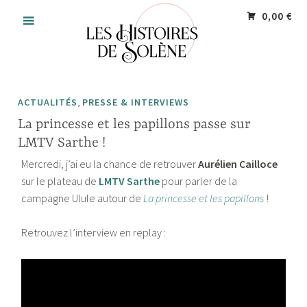
Accéder
Panneau de gestion des cookies
0,00 €
au
contenu
principal
,
ACTUALITÉS
PRESSE & INTERVIEWS
La princesse et les papillons passe sur
LMTV Sarthe !
Mercredi, j’ai eu la chance de retrouver
Aurélien Cailloce
sur le plateau de
LMTV Sarthe
pour parler de la
campagne Ulule autour de
La princesse et les papillons
!
Retrouvez l’interview en replay :