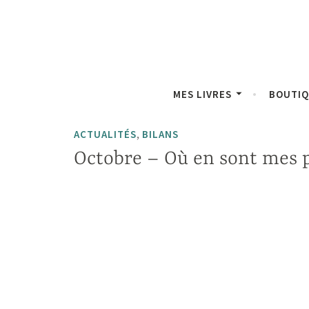
Accéder
Panneau de gestion des cookies
au
contenu
principal
MES LIVRES
BOUTI
,
ACTUALITÉS
BILANS
Octobre – Où en sont mes p