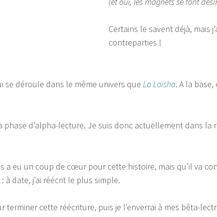
(et oui, les magnets se font dési
Certains le savent déjà, mais 
contreparties !
i se déroule dans le même univers que
La Laïsha
. A la base,
 la phase d’alpha-lecture. Je suis donc actuellement dans la r
 a eu un coup de cœur pour cette histoire, mais qu’il va co
à date, j’ai réécrit le plus simple.
erminer cette réécriture, puis je l’enverrai à mes bêta-lectri