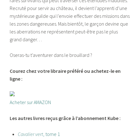
rares survivants qui peut traverser ces étendues maudites.
Recruté pour servir au château, il devient l’apprenti d’une
mystérieuse guilde qui l’envoie effectuer des missions dans
les zones dangereuses. Mais bientôt, le garçon devine que
les aberrations ne représentent peut-être pas le plus
grand danger…
Oseras-tu t’aventurer dans le brouillard ?
Courez chez votre libraire préféré ou achetez-le en
ligne :
Acheter sur AMAZON
Les autres livres reçus grâce à l’abonnement Kube :
Cavalier vert
, tome 1