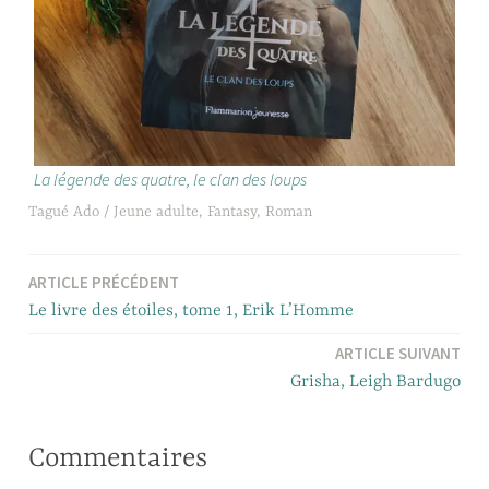
La légende des quatre, le clan des loups
Tagué
Ado / Jeune adulte
,
Fantasy
,
Roman
ARTICLE PRÉCÉDENT
Navigation
Le livre des étoiles, tome 1, Erik L’Homme
de
ARTICLE SUIVANT
l’article
Grisha, Leigh Bardugo
Commentaires