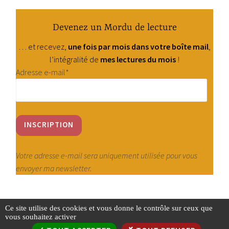
Devenez un Mordu de lecture
… et recevez,
une fois par mois dans votre boîte mail
,
l’intégralité de
mes lectures du mois
!
Adresse e-mail*
Votre adresse e-mail sera uniquement utilisée pour vous
envoyer ma newsletter.
Ce site utilise des cookies et vous donne le contrôle sur ceux que
vous souhaitez activer
Instagram
Facebook
TikTok
Amazon