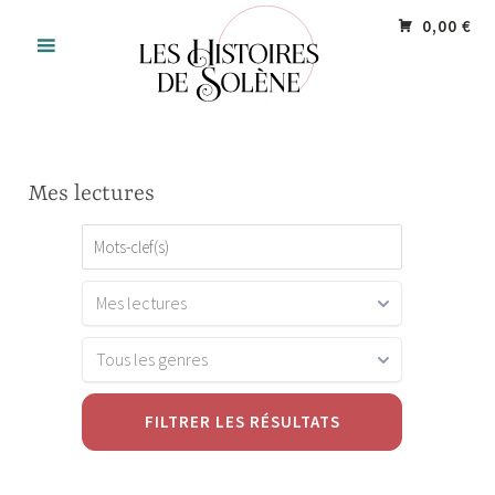
Accéder
Panneau de gestion des cookies
0,00 €
au
contenu
principal
Mes lectures