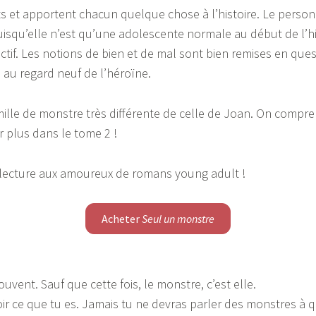
ts et apportent chacun quelque chose à l’histoire. Le person
 puisqu’elle n’est qu’une adolescente normale au début de l’hi
ctif. Les notions de bien et de mal sont bien remises en que
e au regard neuf de l’héroïne.
ille de monstre très différente de celle de Joan. On compr
r plus dans le tome 2 !
e lecture aux amoureux de romans young adult !
Acheter
Seul un monstre
ent. Sauf que cette fois, le monstre, c’est elle.
oir ce que tu es. Jamais tu ne devras parler des monstres à qu