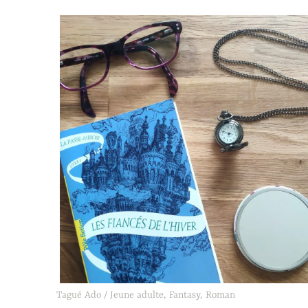
Tagué
Ado / Jeune adulte
,
Fantasy
,
Roman