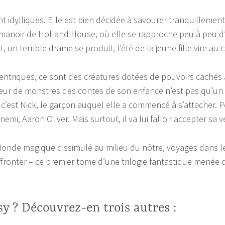
idylliques. Elle est bien décidée à savourer tranquillement 
manoir de Holland House, où elle se rapproche peu à peu d’u
t, un terrible drame se produit, l’été de la jeune fille vire au
triques, ce sont des créatures dotées de pouvoirs cachés au
ueur de monstres des contes de son enfance n’est pas qu’un my
: c’est Nick, le garçon auquel elle a commencé à s’attacher. 
nemi, Aaron Oliver. Mais surtout, il va lui falloir accepter sa 
 Monde magique dissimulé au milieu du nôtre, voyages dans le
ronter – ce premier tome d’une trilogie fantastique menée 
y ? Découvrez-en trois autres :