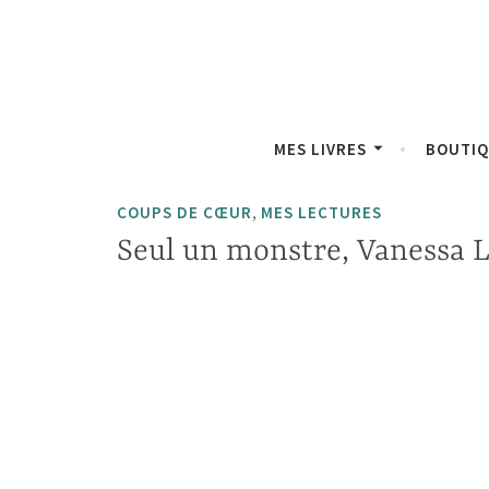
Accéder
Panneau de gestion des cookies
au
contenu
principal
MES LIVRES
BOUTI
,
COUPS DE CŒUR
MES LECTURES
Seul un monstre, Vanessa 