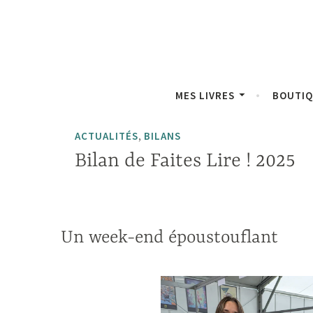
Accéder
Panneau de gestion des cookies
au
contenu
principal
MES LIVRES
BOUTI
,
ACTUALITÉS
BILANS
Bilan de Faites Lire ! 2025
Un week-end époustouflant