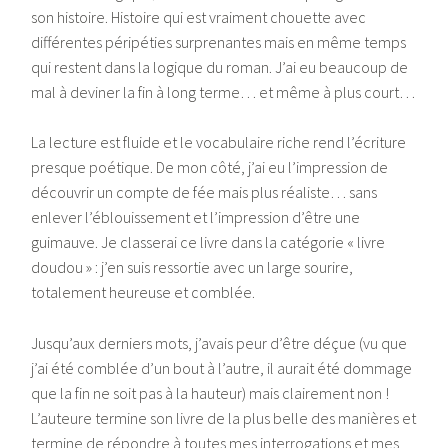
son histoire. Histoire qui est vraiment chouette avec
différentes péripéties surprenantes mais en même temps
qui restent dans la logique du roman. J’ai eu beaucoup de
mal à deviner la fin à long terme… et même à plus court…
La lecture est fluide et le vocabulaire riche rend l’écriture
presque poétique. De mon côté, j’ai eu l’impression de
découvrir un compte de fée mais plus réaliste… sans
enlever l’éblouissement et l’impression d’être une
guimauve. Je classerai ce livre dans la catégorie « livre
doudou » : j’en suis ressortie avec un large sourire,
totalement heureuse et comblée.
Jusqu’aux derniers mots, j’avais peur d’être déçue (vu que
j’ai été comblée d’un bout à l’autre, il aurait été dommage
que la fin ne soit pas à la hauteur) mais clairement non !
L’auteure termine son livre de la plus belle des manières et
termine de répondre à toutes mes interrogations et mes