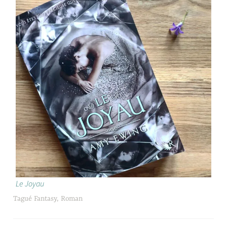
Le Joyau
Tagué
Fantasy
,
Roman