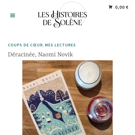
Accéder
Panneau de gestion des cookies
0,00 €
au
contenu
principal
,
COUPS DE CŒUR
MES LECTURES
Déracinée, Naomi Novik