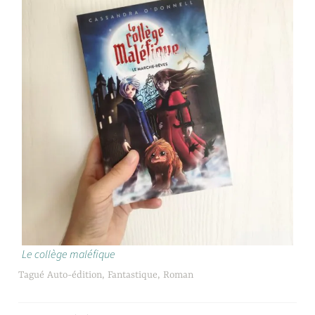
Le collège maléfique
Tagué
Auto-édition
,
Fantastique
,
Roman