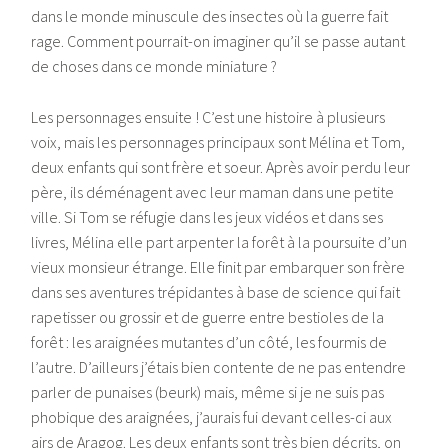
dans le monde minuscule des insectes où la guerre fait
rage. Comment pourrait-on imaginer qu’il se passe autant
de choses dans ce monde miniature ?
Les personnages ensuite ! C’est une histoire à plusieurs
voix, mais les personnages principaux sont Mélina et Tom,
deux enfants qui sont frère et soeur. Après avoir perdu leur
père, ils déménagent avec leur maman dans une petite
ville. Si Tom se réfugie dans les jeux vidéos et dans ses
livres, Mélina elle part arpenter la forêt à la poursuite d’un
vieux monsieur étrange. Elle finit par embarquer son frère
dans ses aventures trépidantes à base de science qui fait
rapetisser ou grossir et de guerre entre bestioles de la
forêt : les araignées mutantes d’un côté, les fourmis de
l’autre. D’ailleurs j’étais bien contente de ne pas entendre
parler de punaises (beurk) mais, même si je ne suis pas
phobique des araignées, j’aurais fui devant celles-ci aux
airs de Aragog. Les deux enfants sont très bien décrits, on