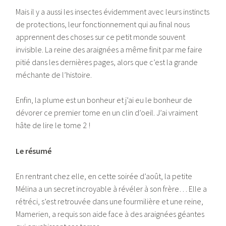
Mais il y a aussi les insectes évidemment avec leurs instincts
de protections, leur fonctionnement qui au final nous
apprennent des choses sur ce petit monde souvent
invisible. La reine des araignées a même finit par me faire
pitié dans les dernières pages, alors que c’est la grande
méchante de l’histoire.
Enfin, la plume est un bonheur et j’ai eu le bonheur de
dévorer ce premier tome en un clin d’oeil. J’ai vraiment
hâte de lire le tome 2 !
Le résumé
En rentrant chez elle, en cette soirée d’août, la petite
Mélina a un secret incroyable à révéler à son frère… Elle a
rétréci, s’est retrouvée dans une fourmilière et une reine,
Mamerien, a requis son aide face à des araignées géantes