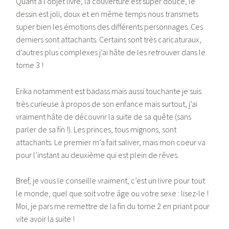
Quant à l’objet livre, la couverture est super douce, le
dessin est joli, doux et en même temps nous transmets
super bien les émotions des différents personnages. Ces
derniers sont attachants. Certains sont très caricaturaux,
d’autres plus complexes j’ai hâte de les retrouver dans le
tome 3 !
Erika notamment est badass mais aussi touchante je suis
très curieuse à propos de son enfance mais surtout, j’ai
vraiment hâte de découvrir la suite de sa quête (sans
parler de sa fin !). Les princes, tous mignons, sont
attachants. Le premier m’a fait saliver, mais mon coeur va
pour l’instant au deuxième qui est plein de rêves.
Bref, je vous le conseille vraiment, c’est un livre pour tout
le monde, quel que soit votre âge ou votre sexe : lisez-le !
Moi, je pars me remettre de la fin du tome 2 en priant pour
vite avoir la suite !