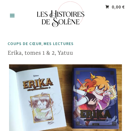
Accéder
Panneau de gestion des cookies
0,00 €
au
contenu
principal
,
COUPS DE CŒUR
MES LECTURES
Erika, tomes 1 & 2, Yatuu