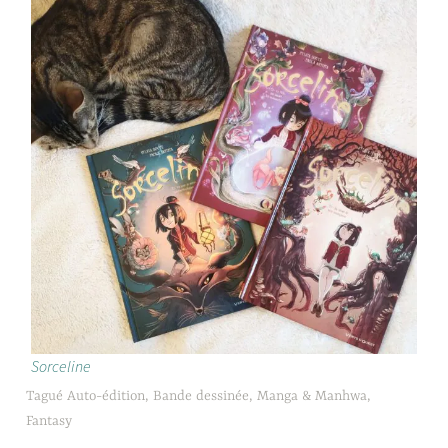
Sorceline
Tagué
Auto-édition
,
Bande dessinée, Manga & Manhwa
,
Fantasy