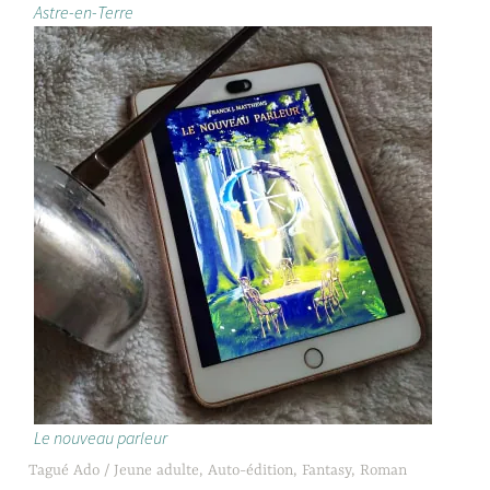
Astre-en-Terre
Le nouveau parleur
Tagué
Ado / Jeune adulte
,
Auto-édition
,
Fantasy
,
Roman