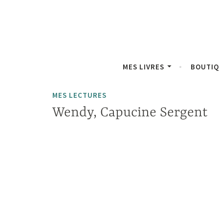
Accéder
Panneau de gestion des cookies
au
contenu
principal
MES LIVRES
BOUTI
MES LECTURES
Wendy, Capucine Sergent