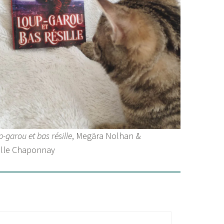
-garou et bas résille
, Megära Nolhan &
ille Chaponnay