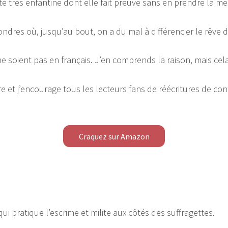
té très enfantine dont elle fait preuve sans en prendre la me
ondres où, jusqu’au bout, on a du mal à différencier le rêve de
e soient pas en français. J’en comprends la raison, mais cel
 et j’encourage tous les lecteurs fans de réécritures de conte
Craquez sur Amazon
i pratique l’escrime et milite aux côtés des suffragettes.