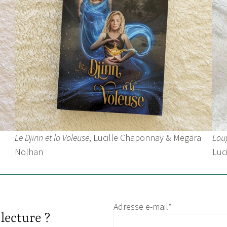
Le Djinn et la Voleuse
, Lucille Chaponnay & Megära
Loup
Nolhan
Luc
Adresse e-mail*
lecture ?