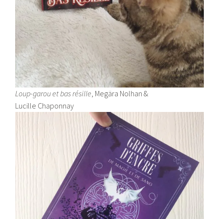
Loup-garou et bas résille
, Megära Nolhan &
Lucille Chaponnay