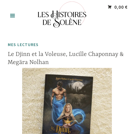
Accéder
Panneau de gestion des cookies
0,00 €
au
contenu
principal
MES LECTURES
Le Djinn et la Voleuse, Lucille Chaponnay &
Megära Nolhan