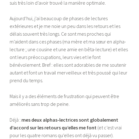
suis très loin d’avoir trouvé la manière optimale.
Aujourd’hui, j’ai beaucoup de phases de lectures
extérieures et je me noie un peu dans les retours et les
délais souvent très longs. Ce sont mes proches qui
m’aident dans ces phases (ma mère et ma sœur en alpha-
lecture ; une cousine et une amie en bêta-lecture) et elles
ont leurs préoccupations, leurs vies et le font
bénévolement. Bref : elles sont adorables de me soutenir
autant et font un travail merveilleux et très poussé qui leur
prend du temps.
Mais il y a des éléments de frustration qui peuvent être
améliorés sans trop de peine.
Déjà :
mes deux alphas-lectrices sont globalement
d’accord sur les retours qu’elles me font
(et c’est vrai
pour les quatre romans qu’elles ont déjà vu passer).