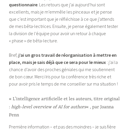
questionnaire
. Les retours que j’ai aujourd’hui sont
excellents, mais je m’emmêle les pinceaux et je pense
que c’est important que je réfléchisse à ce que j’attends
de mes bêta-lectrices. Ensuite, je pense également tester
la division de l’équipe pour avoir un retour à chaque
« phase » de bêta-lecture.
Bref,
j’ai un gros travail de réorganisation à mettre en
place, mais je sais déjà que ce sera pour le mieux
: j’ai la
chance d’avoir des proches géniales qui me soutiennent
de bon cœur. Merci Iris pour ta conférence très riche et
pour avoir pris le temps de me conseiller sur ma situation !
« L’intelligence artificielle et les auteurs, titre original
:
high-level overview of AI for authors
« , par Joanna
Penn
Première information – et pas des moindres – je suis fière