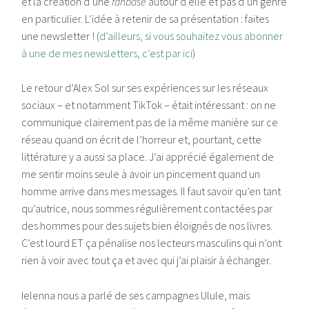
et la création d’une
fanbase
autour d’elle et pas d’un genre
en particulier. L’idée à retenir de sa présentation : faites
une newsletter ! (
d’ailleurs, si vous souhaitez vous abonner
à une de mes newsletters, c’est par ici
)
Le retour d’Alex Sol sur ses expériences sur les réseaux
sociaux – et notamment TikTok – était intéressant : on ne
communique clairement pas de la même manière sur ce
réseau quand on écrit de l’horreur et, pourtant, cette
littérature y a aussi sa place. J’ai apprécié également de
me sentir moins seule à avoir un pincement quand un
homme arrive dans mes messages. Il faut savoir qu’en tant
qu’autrice, nous sommes régulièrement contactées par
des hommes pour des sujets bien éloignés de nos livres.
C’est lourd ET ça pénalise nos lecteurs masculins qui n’ont
rien à voir avec tout ça et avec qui j’ai plaisir à échanger.
Ielenna nous a parlé de ses campagnes Ulule, mais