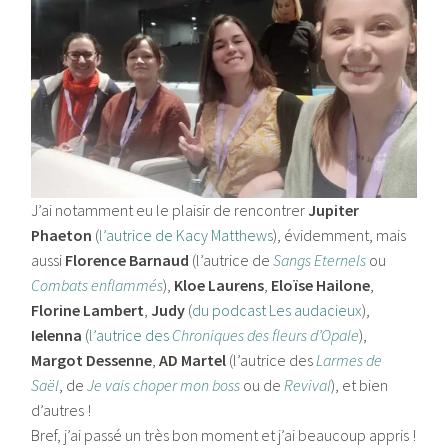
J’ai notamment eu le plaisir de rencontrer
Jupiter
Phaeton
(
l’autrice de Kacy Matthews
), évidemment, mais
aussi
Florence Barnaud
(l’autrice de
Sangs Eternels
ou
Combats enflammés
),
Kloe Laurens
,
Eloïse Hailone
,
Florine Lambert
,
Judy
(
du podcast Les audacieux
),
Ielenna
(
l’autrice des
Chroniques des fleurs d’Opale
),
Margot Dessenne
,
AD Martel
(l’autrice des
Larmes de
Saël
, de
Je vais choper mon boss
ou de
Revival
), et bien
d’autres !
Bref, j’ai passé un très bon moment et j’ai beaucoup appris !