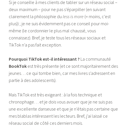
Si je conseille à mes clients de tabler sur un réseau social –
deux maximum – pour ne pas s’éparpiller (en suivant
clairement la philosophie du
less is more
(= moins, c’est
plus)) ; je ne suis évidemment pas ce conseil pour moi-
même (le cordonnier le plus mal chaussé, vous
connaissez). Bref, je teste tous les réseaux sociaux et
TikTok n’a pas fait exception.
Pourquoi TikTok est-il intéressant ?
La communauté
BookTok
est très présente (et ce sont majoritairement des
jeunes… ce qui tombe bien, car mes livres s’adressent en
partie à des adolescents).
Mais TikTok est très exigeant : à la fois technique et
chronophage… et je dois vous avouer que je ne suis pas
une excellente danseuse et que je n’étais pas certaine que
mes blablas intéressent les lecteurs. Bref, j’ai laissé ce
réseau social de côté ces derniers mois.