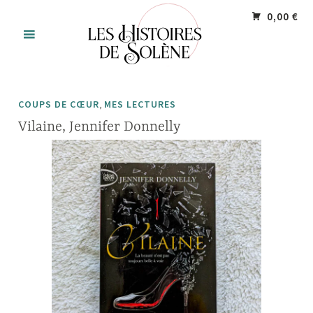
Accéder
Panneau de gestion des cookies
0,00 €
au
contenu
principal
,
COUPS DE CŒUR
MES LECTURES
Vilaine, Jennifer Donnelly